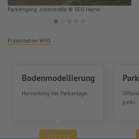
Parkeingang Jobststraße © SEG Herne
Sic
Präsentation WHS
Bodenmodellierung
Park
Herstellung der Parkanlage
Offizi
parks
2023-24