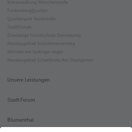
Klimasiedlung Wiescherstraße
FunkenbergQuartier
Quartierpark Nordstraße
Stadt Forum
Ehemalige Grundschule Dannekamp
Neubaugebiet Schichtmeisterweg
Wohnen am Sodinger Anger
Neubaugebiet Schaeferstr./Am Stadtgarten
Unsere Leistungen
Stadt Forum
Blumenthal