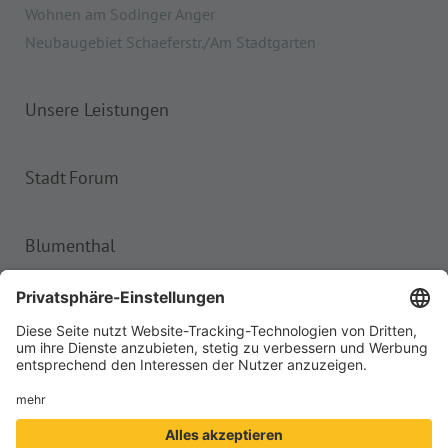
Wohnen am Sodinger Anger
Neubaugebiet Schaeferstr./Am Stadtgarten
Unsere Leistungen
Stadt Forum
Blumenthal
Impressum
Datenschutz
Barrierefreiheit