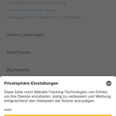
Neubaugebiet Schichtmeisterweg
Wohnen am Sodinger Anger
Neubaugebiet Schaeferstr./Am Stadtgarten
Unsere Leistungen
Stadt Forum
Blumenthal
Impressum
Datenschutz