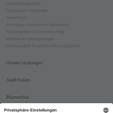
FunkenbergQuartier
Quartierpark Nordstraße
Stadt Forum
Ehemalige Grundschule Dannekamp
Neubaugebiet Schichtmeisterweg
Wohnen am Sodinger Anger
Neubaugebiet Schaeferstr./Am Stadtgarten
Unsere Leistungen
Stadt Forum
Blumenthal